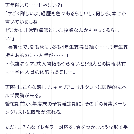
実年齢より……じゃない？」
「すごく詳しいよ。経歴も色々あるらしいし、何しろ、本とか
書いているしね！
どこかで非常勤講師として、授業なんかもやってるらし
い！」
「長期化で、夏も秋も、冬も4年生支援は続く……。3年生支
援もあるのに…人手が……。」
…保護者ケア、求人開拓もやらないと！他大との情報共有
も…学内人員の休暇もあるし…。
実際は、こんな感じで、キャリアコサルタントに即時的にヘ
ルプ要請が来る。
繁忙期前か、年度末の予算確定期に、その手の募集メーリ
ングリストに情報が流れる。
ただし、そんなイレギラー対応を、雲をつかむような形で手