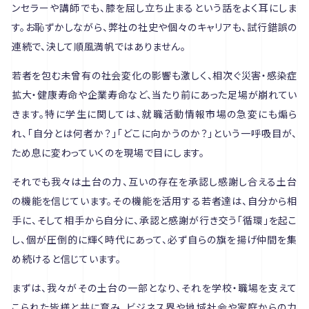
ンセラーや講師でも、膝を屈し立ち止まるという話をよく耳にしま
す。お恥ずかしながら、弊社の社史や個々のキャリアも、試行錯誤の
連続で、決して順風満帆ではありません。
若者を包む未曾有の社会変化の影響も激しく、相次ぐ災害・感染症
拡大・健康寿命や企業寿命など、当たり前にあった足場が崩れてい
きます。特に学生に関しては、就職活動情報市場の急変にも煽ら
れ、「自分とは何者か？」「どこに向かうのか？」という一呼吸目が、
ため息に変わっていくのを現場で目にします。
それでも我々は土台の力、互いの存在を承認し感謝し合える土台
の機能を信じています。その機能を活用する若者達は、自分から相
手に、そして相手から自分に、承認と感謝が行き交う「循環」を起こ
し、個が圧倒的に輝く時代にあって、必ず自らの旗を揚げ仲間を集
め続けると信じています。
まずは、我々がその土台の一部となり、それを学校・職場を支えて
こられた皆様と共に育み、ビジネス界や地域社会や家庭からの力